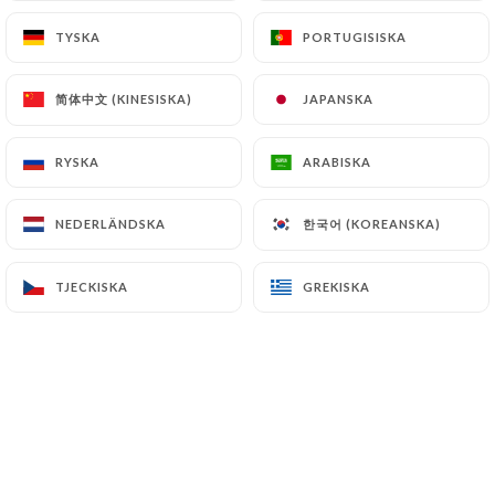
TYSKA
TYSKA
PORTUGISISKA
PORTUGISISKA
Clémence K. bedömd
C
简体中文 (KINESISKA)
简体中文 (KINESISKA)
JAPANSKA
JAPANSKA
5/5
Super burger très qualitatif sur la terrasse
RYSKA
RYSKA
ARABISKA
ARABISKA
avec mon amie. 20/20 a Marco qui est
toujours aussi dynamique, drôle et
한국어 (KOREANSKA)
한국어 (KOREANSKA)
NEDERLÄNDSKA
NEDERLÄNDSKA
attentif! Merciiiiii on reviendra bientôt!
06/07/2026
•
12:14
TJECKISKA
TJECKISKA
GREKISKA
GREKISKA
Gwenaelle A. bedömd
G
5/5
06/07/2026
•
04:02
Fabrice P. bedömd
F
5/5