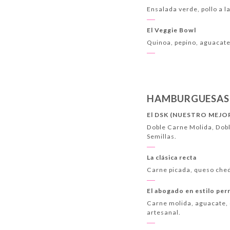
Ensalada verde, pollo a la
El Veggie Bowl
Quinoa, pepino, aguacate,
HAMBURGUESAS
El DSK (NUESTRO MEJO
Doble Carne Molida, Dobl
Semillas.
La clásica recta
Carne picada, queso ched
El abogado en estilo per
Carne molida, aguacate, 
artesanal.