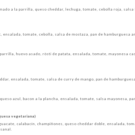
mado a la parrilla, queso cheddar, lechuga, tomate, cebolla roja, salsa
, ensalada, tomate, cebolla, salsa de mostaza, pan de hamburguesa a
a parrilla, huevo asado, rösti de patata, ensalada, tomate, mayonesa ca
heddar, ensalada, tomate, salsa de curry de mango, pan de hamburgues
de queso azul, bacon a la plancha, ensalada, tomate, salsa mayonesa, 
guesa vegetariana)
aguacate, calabacín, champiñones, queso cheddar doble, ensalada, tomat
sanal.