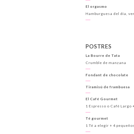
El orgasmo
Hamburguesa del día, ver
POSTRES
La Bourre de Tata
Crumble de manzana
Fondant de chocolate
Tiramisú de frambuesa
El Café Gourmet
1 Espresso o Café Largo 
Té gourmet
1 Té a elegir + 4 pequeñ