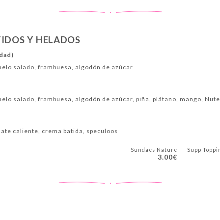
TIDOS Y HELADOS
idad)
amelo salado, frambuesa, algodón de azúcar
melo salado, frambuesa, algodón de azúcar, piña, plátano, mango, Nute
late caliente, crema batida, speculoos
Sundaes Nature
Supp Toppi
3.00€