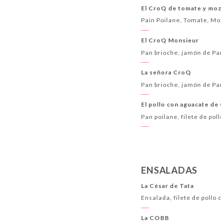
El CroQ de tomate y moz
Pain Poilane, Tomate, Mo
El CroQ Monsieur
Pan brioche, jamón de Pa
La señora CroQ
Pan brioche, jamón de Par
El pollo con aguacate d
Pan poilane, filete de pol
ENSALADAS
La César de Tata
Ensalada, filete de pollo
La COBB