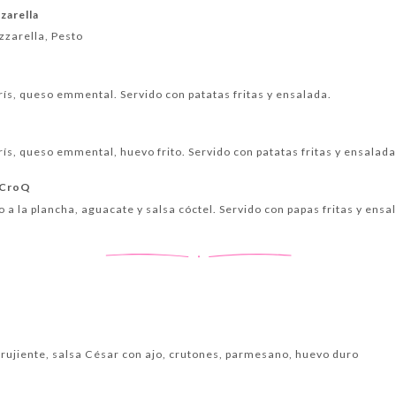
zarella
zzarella, Pesto
rís, queso emmental. Servido con patatas fritas y ensalada.
ís, queso emmental, huevo frito. Servido con patatas fritas y ensalada
e CroQ
lo a la plancha, aguacate y salsa cóctel. Servido con papas fritas y ensa
 crujiente, salsa César con ajo, crutones, parmesano, huevo duro