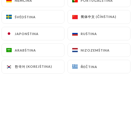
NĚMČINA
NĚMČINA
PORTUGALŠTINA
PORTUGALŠTINA
Kuře s avokádem CroQ
Poilane chléb, grilovaný kuřecí řízek, avokádo,
简体中文 (ČÍNŠTINA)
简体中文 (ČÍNŠTINA)
ŠVÉDŠTINA
ŠVÉDŠTINA
koktejlová omáčka. Podává se s hranolky a
salátem.
JAPONŠTINA
JAPONŠTINA
RUŠTINA
RUŠTINA
12.90€
ARABŠTINA
ARABŠTINA
NIZOZEMŠTINA
NIZOZEMŠTINA
한국어 (KOREJŠTINA)
한국어 (KOREJŠTINA)
ŘEČTINA
ŘEČTINA
SALÁTY
Tata's Caesar
Salát, křupavé kuřecí řízky, česneková Caesar
omáčka, krutony, parmazán, vejce natvrdo
14.50€
COBB