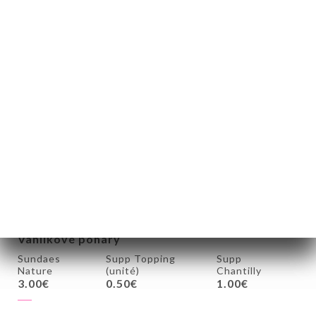
2.50€
Mléčné koktejly (1 nebo 2 parfémy)
Vanilka, Čokoláda, Slaný karamel, Malina, Cukrová
vata, Ananas, Banán, Mango, Nutella
6.00€
Bílá paní
Vanilková zmrzlina, horká čokoláda, šlehačka,
spekuloos
6.00€
Vanilkové poháry
Sundaes
Supp Topping
Supp
Nature
(unité)
Chantilly
3.00€
0.50€
1.00€