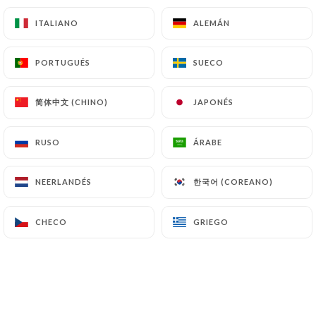
ITALIANO
ITALIANO
ALEMÁN
ALEMÁN
PORTUGUÉS
PORTUGUÉS
SUECO
SUECO
简体中文 (CHINO)
简体中文 (CHINO)
JAPONÉS
JAPONÉS
RUSO
RUSO
ÁRABE
ÁRABE
한국어 (COREANO)
한국어 (COREANO)
NEERLANDÉS
NEERLANDÉS
CHECO
CHECO
GRIEGO
GRIEGO