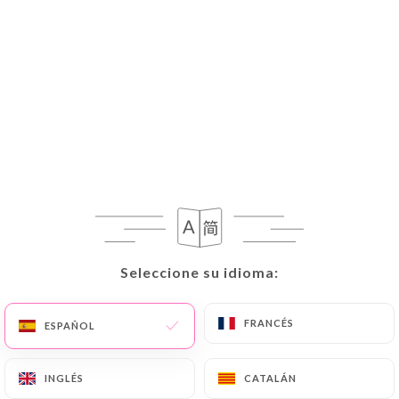
Seleccione su idioma:
Seleccione su idioma:
FRANCÉS
FRANCÉS
ESPAÑOL
ESPAÑOL
INGLÉS
INGLÉS
CATALÁN
CATALÁN