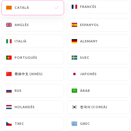
FRANCÈS
FRANCÈS
CATALÀ
CATALÀ
389 RESSENYA
ANGLÈS
ANGLÈS
ESPANYOL
ESPANYOL
RESTAURANT DE HAMBURGERS
ITALIÀ
ITALIÀ
ALEMANY
ALEMANY
54 Rue Sainte-Croix De La Bretonnerie
75004 Paris France
PORTUGUÈS
PORTUGUÈS
SUEC
SUEC
简体中文 (XINÈS)
简体中文 (XINÈS)
JAPONÈS
JAPONÈS
RUS
RUS
ÀRAB
ÀRAB
한국어 (COREÀ)
한국어 (COREÀ)
HOLANDÈS
HOLANDÈS
TXEC
TXEC
GREC
GREC
Qui som?